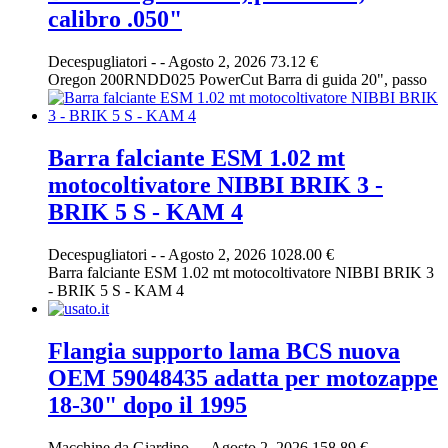
calibro .050"
Decespugliatori
-
-
Agosto 2, 2026
73.12 €
Oregon 200RNDD025 PowerCut Barra di guida 20", passo
Barra falciante ESM 1.02 mt
motocoltivatore NIBBI BRIK 3 -
BRIK 5 S - KAM 4
Decespugliatori
-
-
Agosto 2, 2026
1028.00 €
Barra falciante ESM 1.02 mt motocoltivatore NIBBI BRIK 3
- BRIK 5 S - KAM 4
Flangia supporto lama BCS nuova
OEM 59048435 adatta per motozappe
18-30" dopo il 1995
Macchine da Giardino
-
-
Agosto 2, 2026
158.89 €